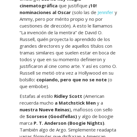
cinematográfica
que justifique
¡10!
nominaciones al Oscar
(solo las de
Jennifer
y
Ammy, pero por mérito propio y no por
cuestiones de dirección). A esto le llamamos
“La invención de la mentira” de David O.
Russell, quién proyecta lo aprendido de los
grandes directores y de aquellos títulos con
tramas similares que suelen estar en boca de
todos y que en su momento definieron y
justificaron al cine como arte. Y así es como O.
Russell se metió otra vez a Hollywood en su
bolsillo
: copiando, pero que no se note
(o
que embobe).
Estafas al estilo
Ridley Scott
(American
recuerda mucho
a Matchstick Men
y a
nuestra Nueve Reinas
), mafiosos con sello
de
Scorsese
(Goodfellas)
y algo de boogie
marca
P. T. Anderson (Boogie Nights)
.
También algo de Argo. Simplemente readapta
varias fórmulas que disfrazan a American