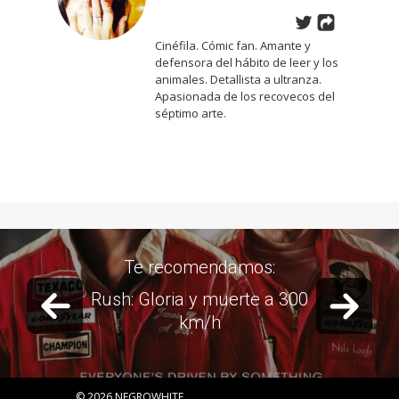
Cinéfila. Cómic fan. Amante y
defensora del hábito de leer y los
animales. Detallista a ultranza.
Apasionada de los recovecos del
séptimo arte.
Te recomendamos:
Previous slide
Next 
 Gloria y muerte a 300
Ende
km/h
© 2026 NEGROWHITE.