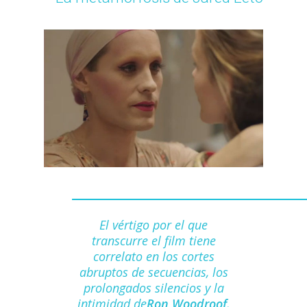
El vértigo
por el que
transcurre el film tiene
correlato en los
cortes
abruptos de secuencias, los
prolongados silencios y la
intimidad de
Ron Woodroof
,