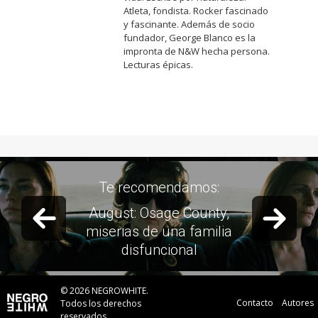
Atleta, fondista. Rocker fascinado
y fascinante. Además de socio
fundador, George Blanco es la
impronta de N&W hecha persona.
Lecturas épicas.
Te recomendamos:
Previous slide
Next 
Nebraska, una historia
sencilla y conmovedora
© 2026 NEGROWHITE.
Contacto
Autores
Todos los derechos
reservados.