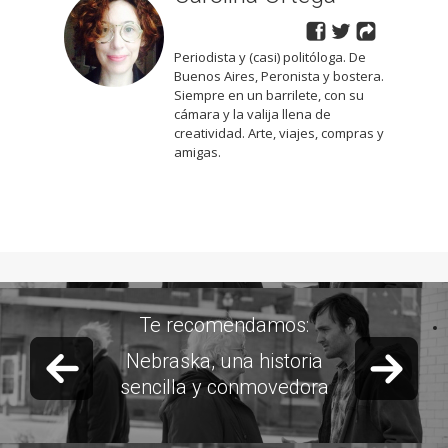
Periodista y (casi) politóloga. De
Buenos Aires, Peronista y bostera.
Siempre en un barrilete, con su
cámara y la valija llena de
creatividad. Arte, viajes, compras y
amigas.
Te recomendamos:
Previous slide
Next 
Nebraska, una historia
sencilla y conmovedora