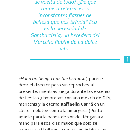
de vuelta de todo? ¿De qué
manera retener esos
inconstantes flashes de
belleza que nos brinda? Esa
es la necesidad de
Gambardella, un heredero del
Marcello Rubini de
La dolce
vita
.
«Hubo un tiempo que fue hermoso”,
parece
decir el director pero sin reproches al
presente, mientras juega durante las escenas
de fiestas glamorosas con una mezcla de DJ´s,
mariachis y la eterna
Raffaella Carrá
en un
cóctel molotov contra la amargura. (Punto
aparte para la banda de sonido: ténganla a
mano para esos días malos que sólo se
exorcizan si bailamos como si no hubiese un