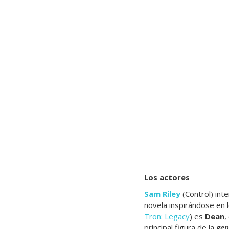
Los actores
Sam Riley
(Control) int
novela inspirándose en 
Tron: Legacy
) es
Dean
,
principal figura de la
gen