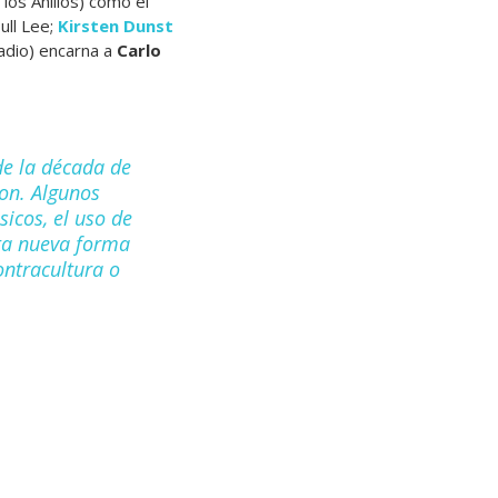
 los Anillos) como el
ull Lee;
Kirsten Dunst
adio) encarna a
Carlo
e la
década de
ron. Algunos
sicos, el uso de
sta nueva forma
ontracultura o