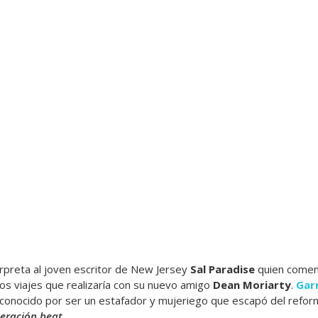
erpreta al joven escritor de New Jersey
Sal Paradise
quien comenz
los viajes que realizaría con su nuevo amigo
Dean Moriarty
.
Gar
 conocido por ser un estafador y mujeriego que escapó del reform
eración beat
.