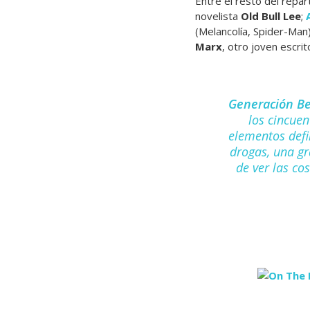
Entre el resto del repa
novelista
Old Bull Lee
;
(Melancolía, Spider-Man
Marx
, otro joven escri
Generación Be
los cincuen
elementos defin
drogas, una g
de ver las co