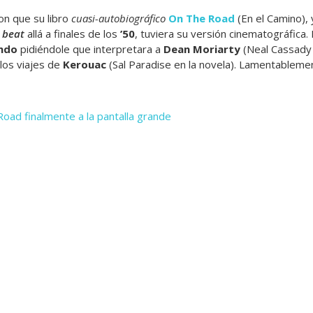
n que su libro
cuasi-autobiográfico
On The Road
(En el Camino), y
 beat
allá a finales de los
’50
, tuviera su versión cinematográfica. 
ndo
pidiéndole que interpretara a
Dean Moriarty
(Neal Cassady e
 los viajes de
Kerouac
(Sal Paradise en la novela). Lamentablem