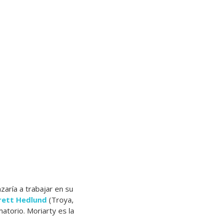
aría a trabajar en su
rett Hedlund
(Troya,
atorio. Moriarty es la