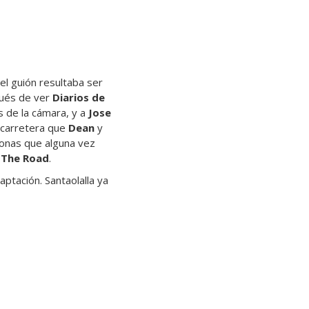
el guión resultaba ser
pués de ver
Diarios de
 de la cámara,
y a
Jose
n carretera que
Dean
y
sonas que alguna vez
 The Road
.
ptación. Santaolalla ya