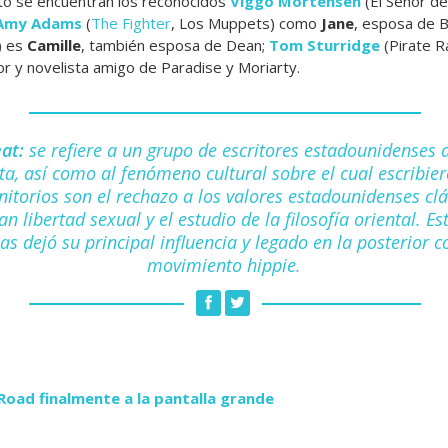
rto se encuentran los reconocidos
Viggo Mortensen
(El Señor de
Amy Adams
(
The Fighter
, Los Muppets) como
Jane
, esposa de B
) es
Camille
, también esposa de Dean;
Tom Sturridge
(Pirate R
tor y novelista amigo de Paradise y Moriarty.
at:
se refiere a un grupo de
escritores
estadounidenses
d
ta
, así como al fenómeno cultural sobre el cual escribie
itorios son el rechazo a los valores estadounidenses clá
ran
libertad sexual
y el estudio de la
filosofía oriental
. E
sas dejó su principal influencia y legado en la posterior c
movimiento
hippie
.