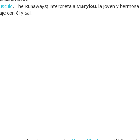
úsculo
, The Runaways) interpreta a
Marylou
, la joven y hermos
e con él y Sal.