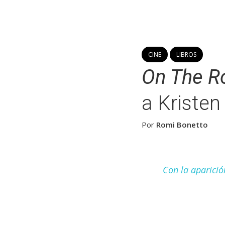
CINE
LIBROS
On The R
a Kristen
Por
Romi Bonetto
Con la aparició