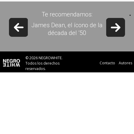
Te recomendamos:
Previous slide
Next 
James Dean, el ícono de la
década del ’50
© 2026 NEGROWHITE.
Contacto
Autores
Todos los derechos
reservados.