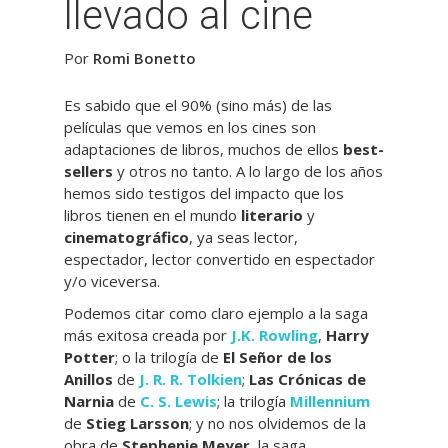
llevado al cine
Por
Romi Bonetto
Es sabido que el 90% (sino más) de las
películas que vemos en los cines son
adaptaciones de libros, muchos de ellos
best-
sellers
y otros no tanto. A lo largo de los años
hemos sido testigos del impacto que los
libros tienen en el mundo
literario
y
cinematográfico
, ya seas lector,
espectador, lector convertido en espectador
y/o viceversa.
Podemos citar como claro ejemplo a la saga
más exitosa creada por
J.K. Rowling
,
Harry
Potter
; o la trilogía de
El Señor de los
Anillos
de
J. R. R. Tolkien
;
Las Crónicas de
Narnia
de
C. S. Lewis
; la trilogía
Millennium
de
Stieg Larsson
; y no nos olvidemos de la
obra de
Stephenie Meyer
, la saga