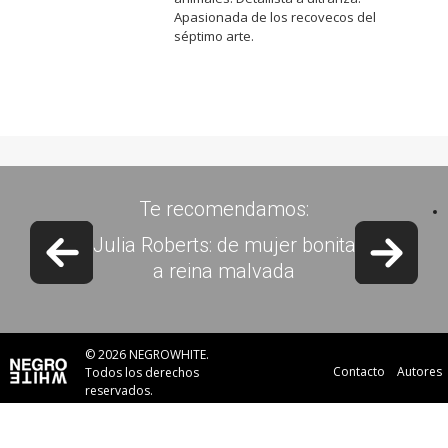
Apasionada de los recovecos del
séptimo arte.
Te recomendamos:
Previous slide
Next 
Julia Roberts: de mujer bonita
a reina malvada
© 2026 NEGROWHITE.
Contacto
Autores
Todos los derechos
reservados.