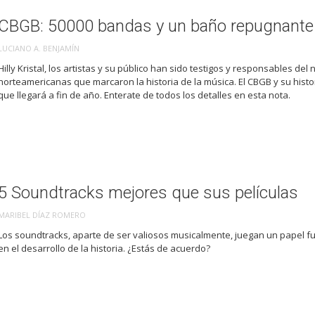
CBGB: 50000 bandas y un baño repugnante
LUCIANO A. BENJAMÍN
Hilly Kristal, los artistas y su público han sido testigos y responsables d
norteamericanas que marcaron la historia de la música. El CBGB y su hist
que llegará a fin de año. Enterate de todos los detalles en esta nota.
5 Soundtracks mejores que sus películas
MARIBEL DÍAZ ROMERO
Los soundtracks, aparte de ser valiosos musicalmente, juegan un papel fun
en el desarrollo de la historia. ¿Estás de acuerdo?