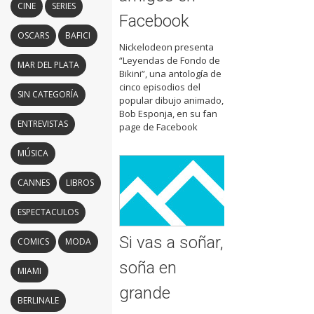
CINE
SERIES
Facebook
OSCARS
BAFICI
Nickelodeon presenta
“Leyendas de Fondo de
MAR DEL PLATA
Bikini”, una antología de
cinco episodios del
SIN CATEGORÍA
popular dibujo animado,
Bob Esponja, en su fan
ENTREVISTAS
page de Facebook
MÚSICA
CANNES
LIBROS
ESPECTACULOS
Si vas a soñar,
COMICS
MODA
soña en
MIAMI
grande
BERLINALE