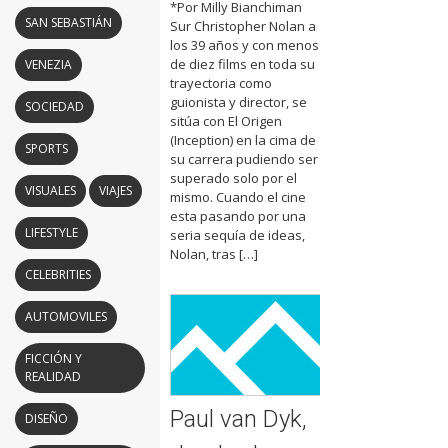
*Por Milly Bianchiman
SAN SEBASTIÁN
Sur Christopher Nolan a
los 39 años y con menos
de diez films en toda su
VENEZIA
trayectoria como
guionista y director, se
SOCIEDAD
sitúa con El Origen
(Inception) en la cima de
SPORTS
su carrera pudiendo ser
superado solo por el
VISUALES
VIAJES
mismo. Cuando el cine
esta pasando por una
LIFESTYLE
seria sequía de ideas,
Nolan, tras […]
CELEBRITIES
AUTOMOVILES
FICCIÓN Y
REALIDAD
Paul van Dyk,
DISEÑO