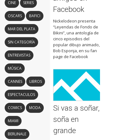
CINE
SERIES
Facebook
OSCARS
BAFICI
Nickelodeon presenta
“Leyendas de Fondo de
MAR DEL PLATA
Bikini”, una antología de
cinco episodios del
SIN CATEGORÍA
popular dibujo animado,
Bob Esponja, en su fan
ENTREVISTAS
page de Facebook
MÚSICA
CANNES
LIBROS
ESPECTACULOS
Si vas a soñar,
COMICS
MODA
soña en
MIAMI
grande
BERLINALE