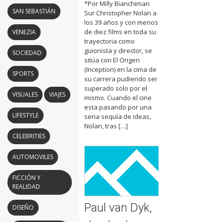
*Por Milly Bianchiman
SAN SEBASTIÁN
Sur Christopher Nolan a
los 39 años y con menos
de diez films en toda su
VENEZIA
trayectoria como
guionista y director, se
SOCIEDAD
sitúa con El Origen
(Inception) en la cima de
SPORTS
su carrera pudiendo ser
superado solo por el
VISUALES
VIAJES
mismo. Cuando el cine
esta pasando por una
LIFESTYLE
seria sequía de ideas,
Nolan, tras […]
CELEBRITIES
AUTOMOVILES
FICCIÓN Y
REALIDAD
Paul van Dyk,
DISEÑO