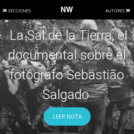
SECCIONES
AUTORES
La Sal de la Tierra, el
documental sobre el
fotógrafo Sebastião
Salgado
LEER NOTA