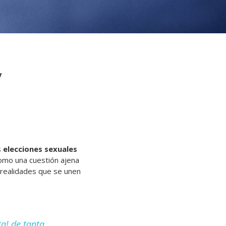
y
s
elecciones sexuales
omo una cuestión ajena
 realidades que se unen
ta! de tanta