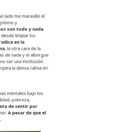
n lado me maravilló el
egoísmo y
rnos son todo y nada
.
 desde limpiar los
radica en la
ema
, la otra cara de la
nas de nada y el albergue
no ser una institución
espira la densa calma en
pas mentales bajo los
lidad, pobreza,
rata de sentir por
mor.
A pesar de que el
.