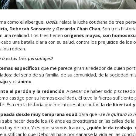
ama como el albergue,
Oasis
; relata la lucha cotidiana de tres pe
icia, Deborah Sansorez
y
Gerardo Chan Chan
. Son tres histor
 una realidad. Los tres tienen
orígenes mayas
,
son homosexu
a cabo una batalla diaria con su salud, contra los prejuicios de los o
 los rodean.
e a estos tres personajes?
temas específicos
que me parece giran alrededor de quien port
lados: del seno de su familia, de su comunidad, de la sociedad m
bajo
y el
ánimo
.
ta el perdón y la redención
. A pesar de haber sido pisoteado p
mo castigo por su homosexualidad), él tuvo la fuerza suficiente 
e. Ésa era la historia que me interesaba contar:
la de libertad y
lpeada desde muy temprana edad
para
que
«
se le quitara lo 
e sabe hacer desde los 16 años es prostituirse en las calles de la
no hay de otra. Y es que seamos francos,
¿quién le da trabajo 
e justificar lo que Deborah hace por ganarse la vida en las condi