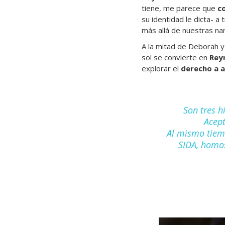
tiene, me parece que
c
su identidad le dicta- a
más allá de nuestras nar
A la mitad de Deborah 
sol se convierte en
Reyn
explorar el
derecho a 
Son tres h
Acept
Al mismo tiemp
SIDA, homos