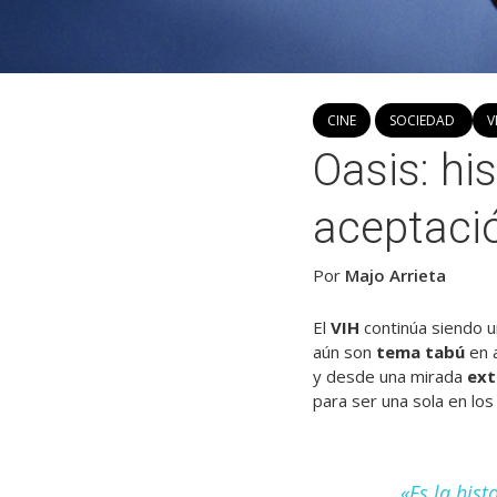
CINE
SOCIEDAD
V
Oasis: hi
aceptació
Por
Majo Arrieta
El
VIH
continúa siendo 
aún son
tema tabú
en 
y desde una mirada
ext
para ser una sola en lo
«Es la hist