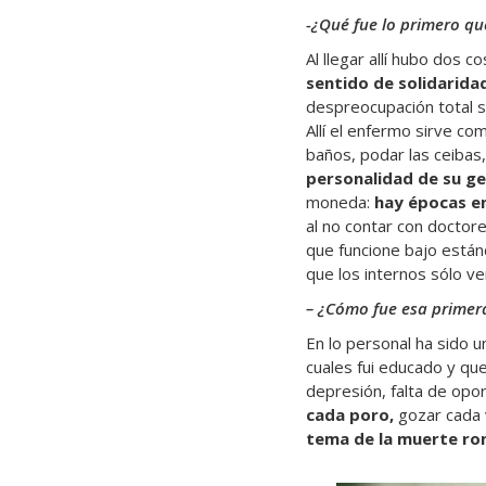
-¿Qué fue lo primero qu
Al llegar allí hubo dos
sentido de solidarid
despreocupación total so
Allí el enfermo sirve co
baños, podar las ceibas,
personalidad de su ge
moneda:
hay épocas en
al no contar con doctore
que funcione bajo están
que los internos sólo ve
– ¿Cómo fue esa primer
En lo personal ha sido 
cuales fui educado y qu
depresión, falta de opor
cada poro,
gozar cada 
tema de la muerte rond