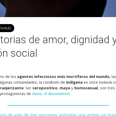
ISUALES
storias de amor, dignidad 
n social
uno de los
agentes infecciosos más mortíferos del mundo
, la
algunas comunidades, la condición de
indígena
es vista todavía c
ranjerizante
. Ser
seropositivo
,
maya
y
homosexual
, son tres
s protagonistas de
Oasis, el documental
.
oria de vida de tres personas valientes que gritan ¡ya bas