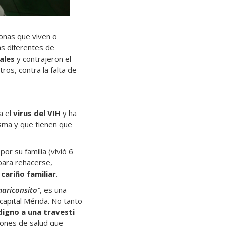
rsonas que viven o
ias diferentes de
ales
y contrajeron el
tros, contra la falta de
a el
virus del VIH
y ha
isma y que tienen que
or su familia (vivió 6
para rehacerse,
 cariño familiar
.
mariconsito
”
, es una
 capital Mérida. No tanto
digno a una travesti
ciones de salud que