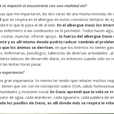
e te impactó al encontrarte con una realidad así?
 cosas que me impactaron, las dos caras de una misma moneda; de u
ad
que se respira en el albergue en estos convulsos tiempos de 
bre lo que le pasa al de al lado.
En el albergue Oasis los inte
mo enfermero si las condiciones se lo permiten. Todos hacen algo,
 cocinar, inyectar, ofrecer apoyo…
la fuerza del albergue Oasis 
nte y es allí mismo donde podría radicar también el probl
 que los ánimos se derriten
, en que los internos no tienen ga
s, enfermeras, psicólogos, talleristas de diversas actividades…al 
dares básicos de desarrollo diario, es entonces cuando sólo se r
n las lentas horas pasar.
a experiencia?
una gran experiencia. Yo mismo he tenido que rehacer muchos ma
e tienen que ver con mi concepción sobre SIDA, salud, homosexua
tunidades y exclusión social.
En Oasis aprendí que la vida se t
vaso de agua, cada atardecer, cada aguacero, cada palabra de a
a los pasillos de Oasis, es allí donde más se respira la vida