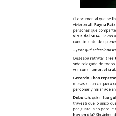
El documental que se ll
vivieron allí:
Reyna Patr
personas que comparten
virus del SIDA
. Llevan 
conocimiento de quienes
– ¿Por qué seleccionast
Deseaba retratar
tres 
sido relegado de todos 
ver con el
amor
, el
tra
Gerardo Chan represen
meses en un chiquero co
perdonar y mirar adelant
Deborah
, quien
fue go
travesti que lo único qu
por gusto, sino porque 
hoy en día?
Sin ánimo d