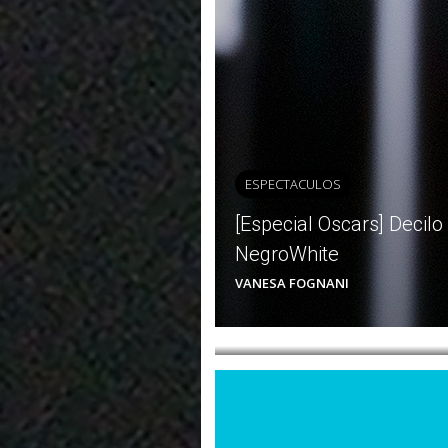
ESPECTACULOS
[Especial Oscars] Decilo
ESPECTACULOS
NegroWhite
Seth MacFarlane y su á
VANESA FOGNANI
MILLY SUR BIANCHIMAN