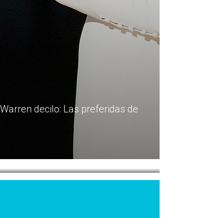
 Warren decilo: Las preferidas de
cido humor camino al Oscar