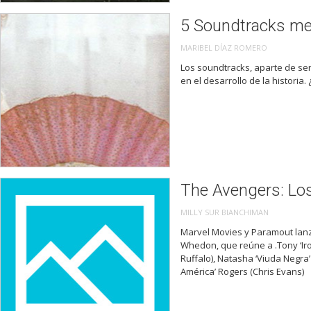
5 Soundtracks mej
MARIBEL DÍAZ ROMERO
Los soundtracks, aparte de ser
en el desarrollo de la historia
The Avengers: Lo
MILLY SUR BIANCHIMAN
Marvel Movies y Paramout lanza
Whedon, que reúne a .Tony ‘Iro
Ruffalo), Natasha ‘Viuda Negra’
América’ Rogers (Chris Evans)