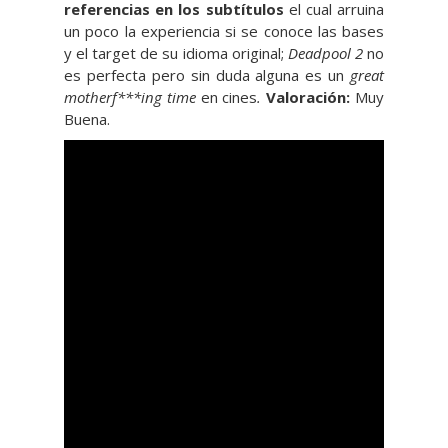
referencias en los subtítulos
el cual arruina
un poco la experiencia si se conoce las bases
y el target de su idioma original;
Deadpool 2
no
es perfecta pero sin duda alguna es un
great
motherf***ing time
en cines
.
Valoración:
Muy
Buena.