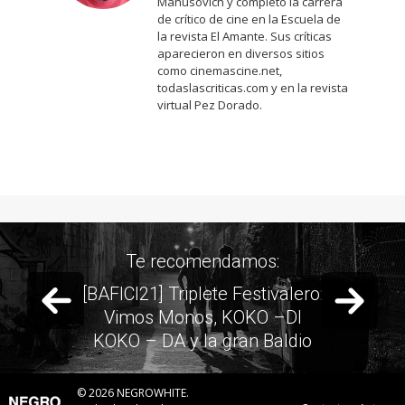
Manusovich y completó la carrera
de crítico de cine en la Escuela de
la revista El Amante. Sus críticas
aparecieron en diversos sitios
como cinemascine.net,
todaslascriticas.com y en la revista
virtual Pez Dorado.
Te recomendamos:
Previous slide
Next 
[BAFICI21] Triplete Festivalero:
Vimos Monos, KOKO –DI
KOKO – DA y la gran Baldio
© 2026 NEGROWHITE.