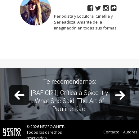
Periodista y Locutora. Cinéfila y
Serieadicta. Amante de la
imaginación en todas sus formas.
Te recomendamos:
Previous slide
Next 
[BAFICI21] Crítica a Spice It y
What She Said: The Art of
Pauline Kael
© 2026 NEGROWHITE.
Contacto
Autores
Todos los derechos
reservados.