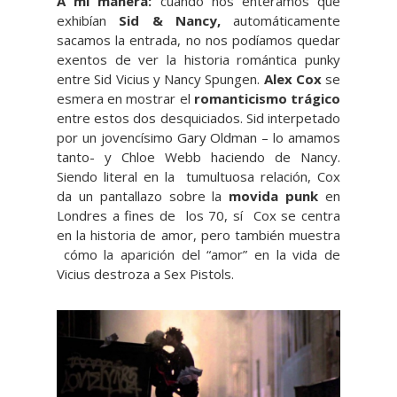
A mí manera:
c
uando nos enteramos que
exhibían
Sid & Nancy,
automáticamente
sacamos la entrada, no nos podíamos quedar
exentos de ver la historia romántica punky
entre Sid Vicius y Nancy Spungen.
Alex Cox
se
esmera en mostrar el
romanticismo trágico
entre estos dos desquiciados. Sid interpetado
por un jovencísimo Gary Oldman – lo amamos
tanto- y Chloe Webb haciendo de Nancy.
Siendo literal en la tumultuosa relación, Cox
da un pantallazo sobre la
movida punk
en
Londres a fines de los 70, sí Cox se centra
en la historia de amor, pero también muestra
cómo la aparición del “amor” en la vida de
Vicius destroza a Sex Pistols.