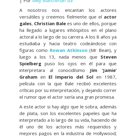
| Por
Milly Bianchiman Sur
A nosotros nos encantan los actores
versátiles y creemos fielmente que el
actor
gales
,
Christian Bale
es uno de ellos, porque
ha llegado a lugares inhóspitos en el plano
actoral a lo largo de su carrera. A los 8 años ya
estudiaba y hacia teatro codeándose con
figuras como
Rowan Atkinson
(Mr Bean), y
luego a los 13, nada menos que
Steven
Spielberg
puso los ojos en él para que
interpretara al conocidísimo
Jim ‘Jamie’
Graham
en
El Imperio del Sol
en 1987,
película con la que Bale recibió excelentes
críticas por su interpretación, y dejando correr
el rumor que el actor sería una gran promesa.
A este actor si hay algo que le sobra, además
de plata, son los excelentes papeles que ha
interpretado a lo largo de su vida, haciendo de
él uno de los actores más requeridos y
mejores pagos en la industria de Hollywood;