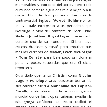
memorables y exitosos del actor, pero todo
el mundo comete algún desliz a la larga o a la
corta. Uno de los primeros fue con la
controversial inglesa
‘Velvet Goldmine’
en
1998.
Bale
interpreta a un periodista que
investiga la vida del cantante de rock, Brian
Slade (
Jonathan Rhys-Meyer
), asesinado
durante uno de sus conciertos. Si bien tuvo
criticas divididas y sirvió para impulsar aun
mas las carreras de
Meyer, Ewan McGregor
y
Toni Collete
, para Bale paso sin gloria ni
pena, y pocos recuerdan que era él dicho
reportero.
Otro título que tanto Christian como
Nicolas
Cage
y
Penelope Cruz
quisieran borrar de
sus carreras fue
‘La Mandolina
del Capitán
Corelli’
, ambientada en la segunda guerra
mundial donde las tropas italianas invadían la
isla griega Cefalonia. La crítica calificó el
amorío entre Cage y Cruz como uno de los