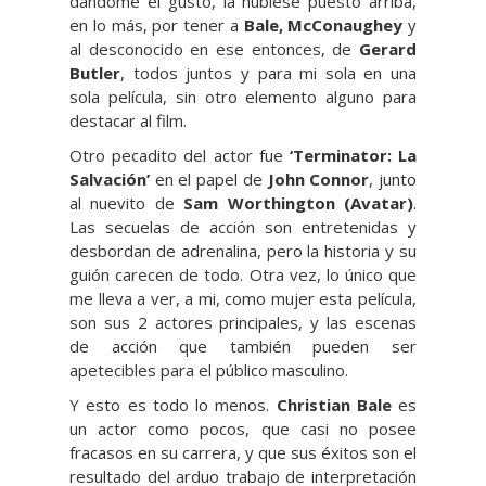
dándome el gusto, la hubiese puesto arriba,
en lo más, por tener a
Bale, McConaughey
y
al desconocido en ese entonces, de
Gerard
Butler
, todos juntos y para mi sola en una
sola película, sin otro elemento alguno para
destacar al film.
Otro pecadito del actor fue
‘Terminator: La
Salvación’
en el papel de
John Connor
, junto
al nuevito de
Sam Worthington (Avatar)
.
Las secuelas de acción son entretenidas y
desbordan de adrenalina, pero la historia y su
guión carecen de todo. Otra vez, lo único que
me lleva a ver, a mi, como mujer esta película,
son sus 2 actores principales, y las escenas
de acción que también pueden ser
apetecibles para el público masculino.
Y esto es todo lo menos.
Christian Bale
es
un actor como pocos, que casi no posee
fracasos en su carrera, y que sus éxitos son el
resultado del arduo trabajo de interpretación