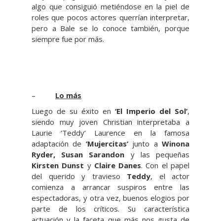
algo que consiguió metiéndose en la piel de
roles que pocos actores querrían interpretar,
pero a Bale se lo conoce también, porque
siempre fue por más.
–
Lo más
Luego de su éxito en
‘El Imperio del Sol’
,
siendo muy joven Christian interpretaba a
Laurie ‘Teddy’ Laurence en la famosa
adaptación de
‘Mujercitas’
junto a
Winona
Ryder, Susan Sarandon
y las pequeñas
Kirsten Dunst
y
Claire Danes
. Con el papel
del querido y travieso
Teddy
, el actor
comienza a arrancar suspiros entre las
espectadoras, y otra vez, buenos elogios por
parte de los críticos. Su característica
actuación y la faceta que más nos gusta de