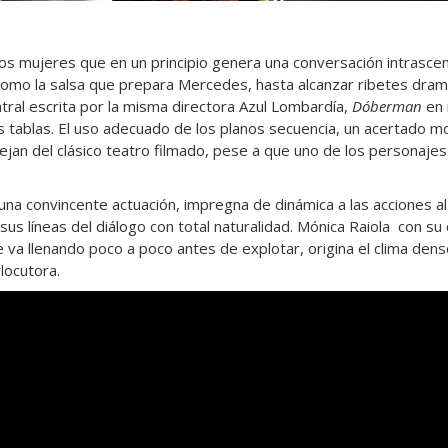
os mujeres que en un principio genera una conversación intrascend
omo la salsa que prepara Mercedes, hasta alcanzar ribetes dram
tral escrita por la misma directora Azul Lombardía,
Dóberman
en 
s tablas. El uso adecuado de los planos secuencia, un acertado 
lejan del clásico teatro filmado, pese a que uno de los personaje
na convincente actuación, impregna de dinámica a las acciones a
sus líneas del diálogo con total naturalidad. Mónica Raiola con s
e va llenando poco a poco antes de explotar, origina el clima den
locutora.