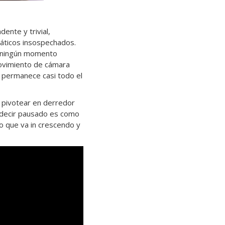
ente y trivial,
áticos insospechados.
ningún momento
movimiento de cámara
s permanece casi todo el
l pivotear en derredor
u decir pausado es como
so que va in crescendo y