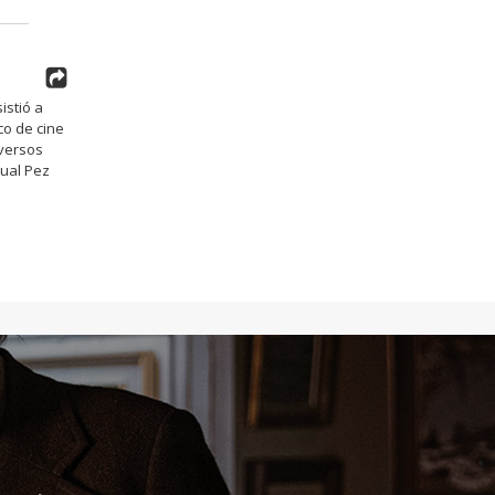
istió a
co de cine
iversos
tual Pez