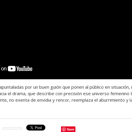
apuntaladas por un buen guión que ponen al público en situación,
acia el drama, que describe con precisión ese universo femenino t
nte, no exenta de envidia y rencor, reemplaza el aburrimiento y l
Save