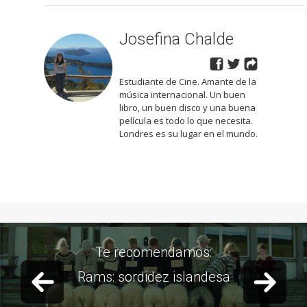
Josefina Chalde
Estudiante de Cine. Amante de la
música internacional. Un buen
libro, un buen disco y una buena
película es todo lo que necesita.
Londres es su lugar en el mundo.
Te recomendamos:
Previous slide
Next 
La tragedia del doblaje en
cine