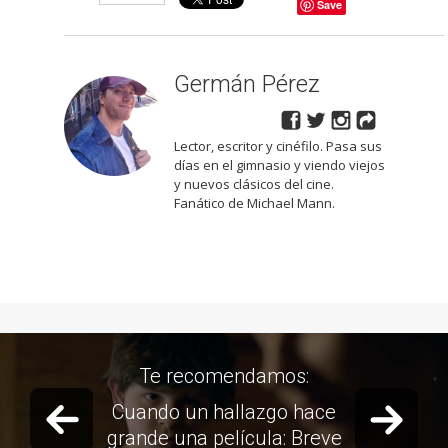
Save
Germán Pérez
Lector, escritor y cinéfilo. Pasa sus
días en el gimnasio y viendo viejos
y nuevos clásicos del cine.
Fanático de Michael Mann.
Te recomendamos:
Previous slide
Next 
[Semana del Cine Italiano] El
amor en distintas facetas: