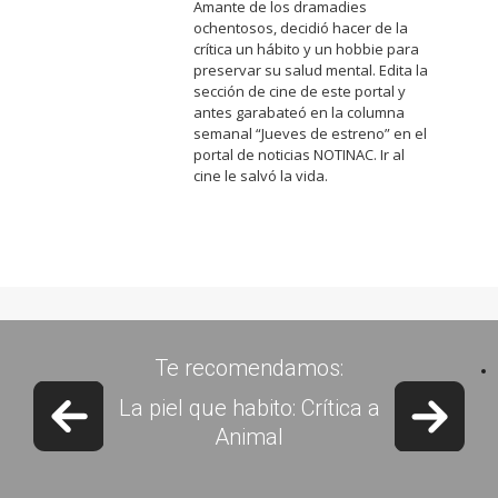
Amante de los dramadies
ochentosos, decidió hacer de la
crítica un hábito y un hobbie para
preservar su salud mental. Edita la
sección de cine de este portal y
antes garabateó en la columna
semanal “Jueves de estreno” en el
portal de noticias NOTINAC. Ir al
cine le salvó la vida.
Te recomendamos:
Previous slide
Next 
Argentina Comic Con DIA 2: La
llegada de Danny Trejo