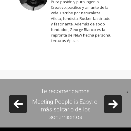
Pura pasión y puro ingenio.
Creativo, pacífico y amante de la
vida. Escribe por naturaleza.
Atleta, fondista. Rocker fascinado
y fascinante. Además de socio
fundador, George Blanco es la
impronta de N&W hecha persona.
Lecturas épicas.
Te recomendamos:
Previous slide
Next 
5 películas de Sci-Fi que
hicieron historia