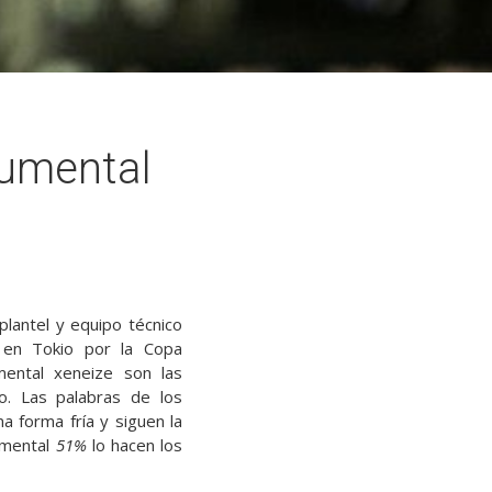
cumental
plantel y equipo técnico
d en Tokio por la Copa
mental xeneize son las
o. Las palabras de los
a forma fría y siguen la
umental
51%
lo hacen los