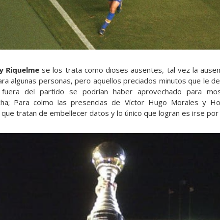
 y Riquelme
se los trata como dioses ausentes, tal vez la ausen
a algunas personas, pero aquellos preciados minutos que le ded
fuera del partido se podrían haber aprovechado para m
cha; Para colmo las presencias de Víctor Hugo Morales y H
ue tratan de embellecer datos y lo único que logran es irse por l