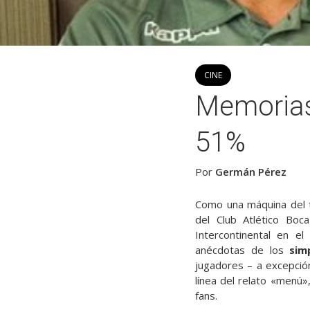
CINE
Memorias 
51%
Por
Germán Pérez
Como una máquina del
del Club Atlético Boc
Intercontinental en e
anécdotas de los
simp
jugadores – a excepción
línea del relato «menú
fans.