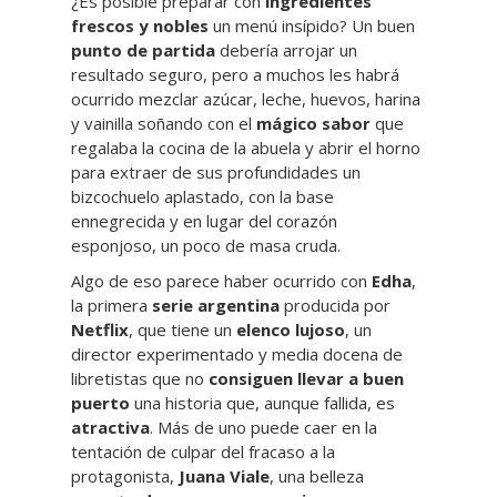
¿Es posible preparar con
ingredientes
frescos y nobles
un menú insípido? Un buen
punto de partida
debería arrojar un
resultado seguro, pero a muchos les habrá
ocurrido mezclar azúcar, leche, huevos, harina
y vainilla soñando con el
mágico sabor
que
regalaba la cocina de la abuela y abrir el horno
para extraer de sus profundidades un
bizcochuelo aplastado, con la base
ennegrecida y en lugar del corazón
esponjoso, un poco de masa cruda.
Algo de eso parece haber ocurrido con
Edha
,
la primera
serie argentina
producida por
Netflix
, que tiene un
elenco lujoso
, un
director experimentado y media docena de
libretistas que no
consiguen llevar a buen
puerto
una historia que, aunque fallida, es
atractiva
. Más de uno puede caer en la
tentación de culpar del fracaso a la
protagonista,
Juana Viale
, una belleza