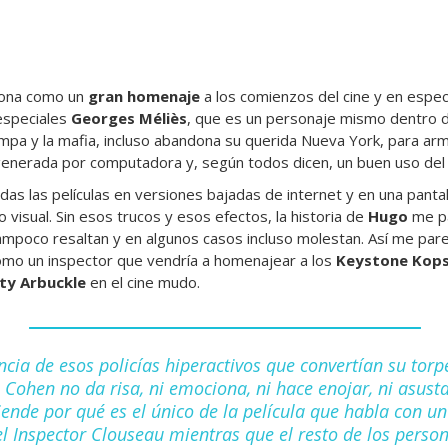
ciona como un
gran homenaje
a los comienzos del cine y en especia
especiales
Georges Méliès
, que es un personaje mismo dentro d
mpa y la mafia, incluso abandona su querida Nueva York, para arma
 generada por computadora y, según todos dicen, un buen uso del
das las películas en versiones bajadas de internet y en una panta
 visual. Sin esos trucos y esos efectos, la historia de
Hugo
me p
ampoco resaltan y en algunos casos incluso molestan. Así me parec
omo un inspector que vendría a homenajear a los
Keystone Kop
ty Arbuckle
en el cine mudo.
ncia de esos policías hiperactivos que convertían su to
n Cohen no da risa, ni emociona, ni hace enojar, ni asusta
iende por qué es el único de la película que habla con u
l Inspector Clouseau mientras que el resto de los person