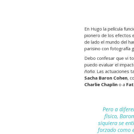
En Hugo la película fun
pionero de los efectos 
de lado el mundo del ha
parisino con fotografía
Debo confesar que vi to
puedo evaluar el impacto
ñoña
. Las actuaciones t
Sacha Baron Cohen
, c
Charlie Chaplin
o a
Fat
Pero a difere
físico, Baro
siquiera se ent
forzado como e