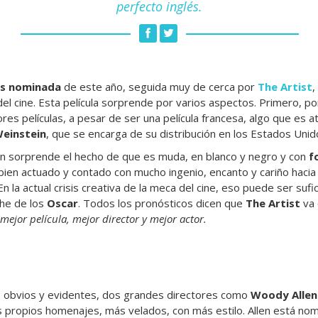
perfecto inglés.
ás nominada
de este año, seguida muy de cerca por
The Artist
,
del cine. Esta película sorprende por varios aspectos. Primero, p
es películas, a pesar de ser una película francesa, algo que es atr
einstein
, que se encarga de su distribución en los Estados Unid
én sorprende el hecho de que es muda, en blanco y negro y con
f
ien actuado y contado con mucho ingenio, encanto y cariño hacia l
 En la actual crisis creativa de la meca del cine, eso puede ser suf
che de los
Oscar
. Todos los pronósticos dicen que
The Artist
va 
mejor película, mejor director y mejor actor.
 obvios y evidentes, dos grandes directores como
Woody Allen
 propios homenajes, más velados, con más estilo. Allen está no