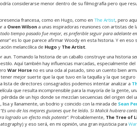
 podría considerarse menor dentro de su filmografía pero que res
 presencia francesa, como en Hugo, como en
The Artist
, pero aqu
ar a
Owen Wilson
a unas inspiradoras reuniones con artistas de l
todo tiempo pasado fue mejor, es preferible seguir para adelante en
ense”
es lo que parece afirmar Woody en esta historia. Y en eso 
cación melancólica de
Hugo
y
The Artist
.
 aun. Tomando la historia de un caballo construye una historia
se
su estilo. Aquí también hay influencias marcadas, especialmente del
Pero
War Horse
no es una oda al pasado, sino un cuento bien ar
tener mejor suerte que la que tuvo en la taquilla y la que seguro
 la lista de directores consagrados podemos intentar analizar a
Th
película que resulta incomprensible para la mayoría de la gente, un
la pérdida de un hijo donde se mezclan secuencias del origen del 
o, lisa y llanamente, un bodrio y coincido con la mirada de
Sean Pe
:
“Es uno de los mejores guiones que he leído. Si Malick hubiera cont
ra logrado un efecto más potente”
. Probablemente,
The Tree of L
tography) y eso será, en mi opinión, una gran injusticia para
War