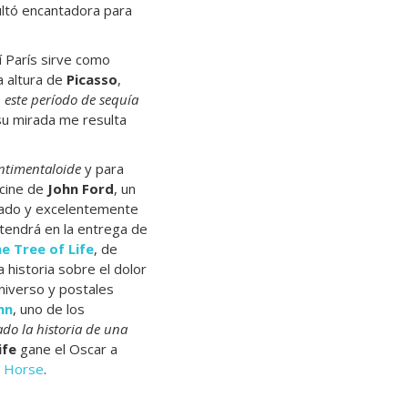
ultó encantadora para
í París sirve como
a altura de
Picasso
,
 este período de sequía
su mirada me resulta
ntimentaloide
y para
 cine de
John Ford
, un
mado y excelentemente
 tendrá en la entrega de
e Tree of Life
, de
a historia sobre el dolor
universo y postales
nn
, uno de los
ado la historia de una
ife
gane el Oscar a
 Horse
.