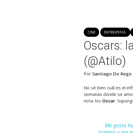
CINE
ENTREVISTAS
Oscars: l
(@Atilo)
Por
Santiago Do Rego
No sé bien cuál es el inf
semanas donde se amo
nota: los
Oscar
. Supong
Me gusta ha
trabajo y me g