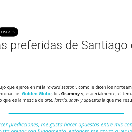
OSCARS
as preferidas de Santiago
lujo que ejerce en mí la
“award season”
, como le dicen los norteam
ntonan los
Golden Globe
, los
Grammy
y, especialmente, el tem
o que es la mezcla de
arte, lotería, show y apuestas
la que me resul
cer predicciones, me gusta hacer apuestas entre mis c
usta opinar con fundamento, entonces me apuro a ver la