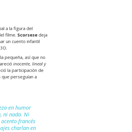
l a la figura del
el filme.
Scorsese
deja
r un cuento infantil
 3D.
lla pequeña, así que no
areció
inocente, lineal y
ió la participación de
s
que perseguían a
rpeza en humor
, ni nada. Ni
n acento francés
ajes charlan en