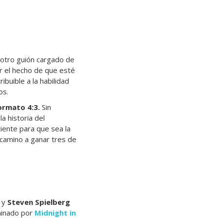
 otro guión cargado de
or el hecho de que esté
ibuible a la habilidad
os.
ormato 4:3.
Sin
a historia del
iciente para que sea la
camino a ganar tres de
y
Steven Spielberg
minado por
Midnight in