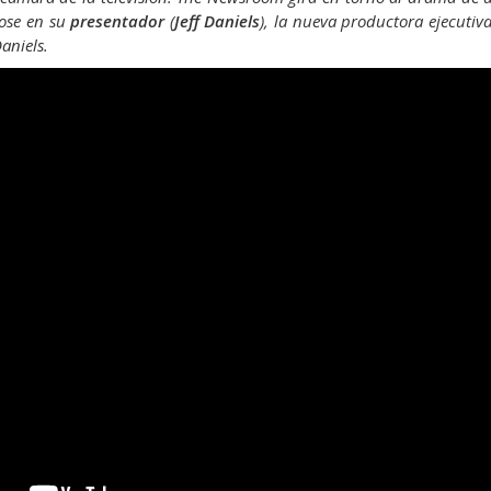
ose en su
presentador
(
Jeff Daniels
), la nueva productora ejecutiv
Daniels.