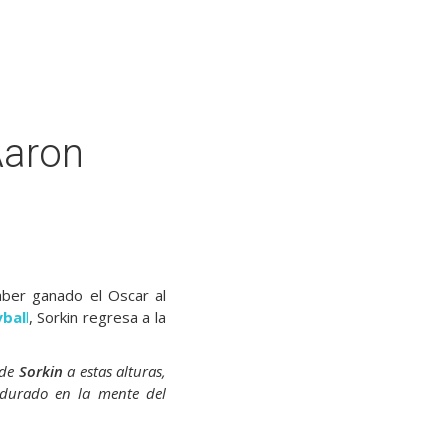
Aaron
ber ganado el Oscar al
bal
l
, Sorkin regresa a la
 de
Sorkin
a estas alturas,
rdurado en la mente del