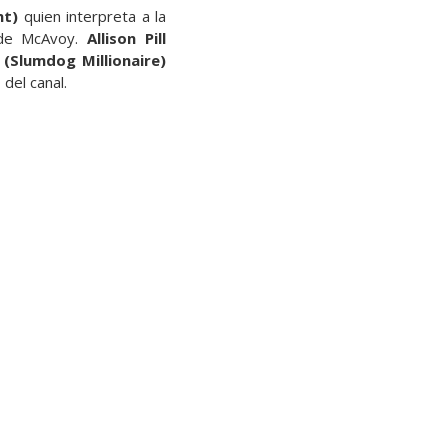
nt)
quien interpreta a la
 de McAvoy.
Allison Pill
 (Slumdog Millionaire)
del canal.