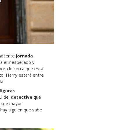
inocente
jornada
ra el inesperado y
nora lo cerca que está
lto, Harry estará entre
la.
figuras
El del
detective
que
o de mayor
 hay alguien que sabe