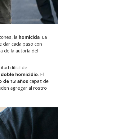
zones, la
homicida
. La
e dar cada paso con
 de la autoría del
tud difícil de
n
doble homicidio
. El
o de 13 años
capaz de
ueden agregar al rostro