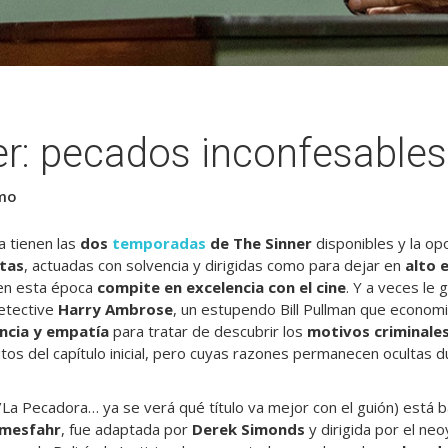
er: pecados inconfesables
amo
a tienen las
dos
temporadas
de The Sinner
disponibles y la op
itas
, actuadas con solvencia y dirigidas como para dejar en
alto 
 en esta época
compite en excelencia con el cine
. Y a veces le 
detective
Harry Ambrose
, un estupendo Bill Pullman que econom
encia y empatía
para tratar de descubrir los
motivos criminale
tos del capítulo inicial, pero cuyas razones permanecen ocultas d
La Pecadora… ya se verá qué título va mejor con el guión) está 
mmesfahr
, fue adaptada por
Derek Simonds
y dirigida por el ne