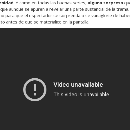
ernidad
. Y como en todas las buenas series,
alguna sorpresa
que
orque aunque se apuren a revelar una parte sustancial de la tram
mo para que el espectador se sorprenda o se vanaglorie de habe
uto antes de que se materialice en la pantalla.