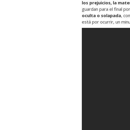
los prejuicios, la mat
guardan para el final p
oculta o solapada
, co
está por ocurrir, un min