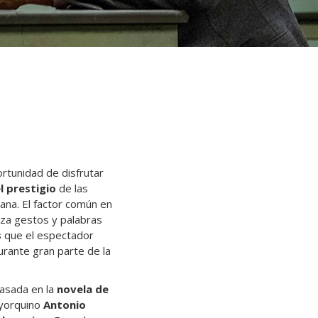
ortunidad de disfrutar
el prestigio
de las
gana. El factor común en
iza gestos y palabras
s
que el espectador
urante gran parte de la
basada en la
novela de
oyorquino
Antonio