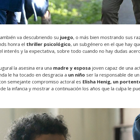
n también va descubriendo su
juego
, o más bien mostrando sus ra
nds honra el
thriller psicológico
, un subgénero en el que hay qu
l interés y la expectativa, sobre todo cuando no hay dudas acerca
ugural la asesina era una
madre y esposa
joven capaz de una acti
nda le ha tocado en desgracia a
un niño
ser la responsable de u
 con semejante compromiso actoral es
Elisha Henig, un portent
a de la infancia y mostrar a continuación los años que la culpa le p