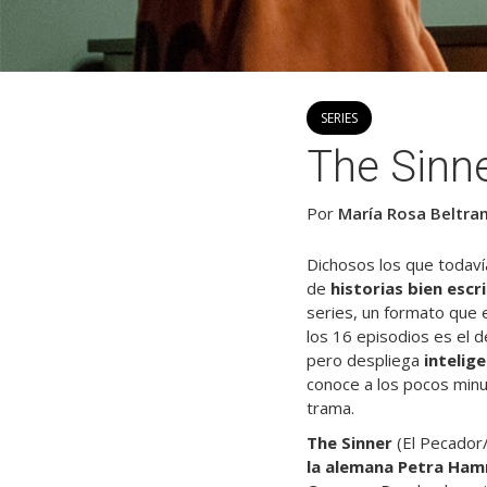
SERIES
The Sinn
Por
María Rosa Beltr
Dichosos los que todaví
de
historias bien escr
series, un formato que
los 16 episodios es el 
pero despliega
intelig
conoce a los pocos minu
trama.
The Sinner
(El Pecador/
la alemana Petra Ha