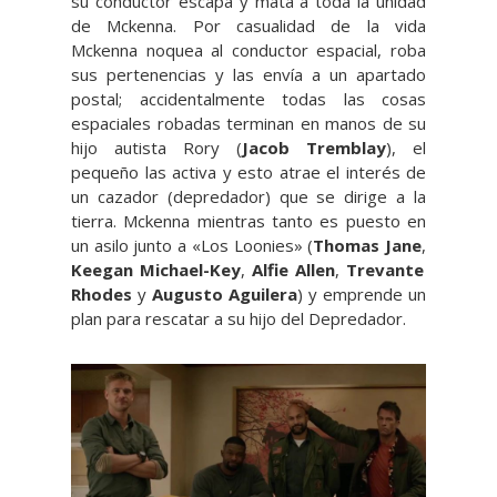
su conductor escapa y mata a toda la unidad
de Mckenna. Por casualidad de la vida
Mckenna noquea al conductor espacial, roba
sus pertenencias y las envía a un apartado
postal; accidentalmente todas las cosas
espaciales robadas terminan en manos de su
hijo autista Rory (
Jacob Tremblay
), el
pequeño las activa y esto atrae el interés de
un cazador (depredador) que se dirige a la
tierra. Mckenna mientras tanto es puesto en
un asilo junto a «Los Loonies» (
Thomas Jane
,
Keegan Michael-Key
,
Alfie Allen
,
Trevante
Rhodes
y
Augusto Aguilera
) y emprende un
plan para rescatar a su hijo del Depredador.