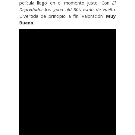
película llego en el momento justo. Con
El
Depredador
los
good old 80’s están de vuelta
.
Divertida de principio a fin. Valoración:
Muy
Buena.