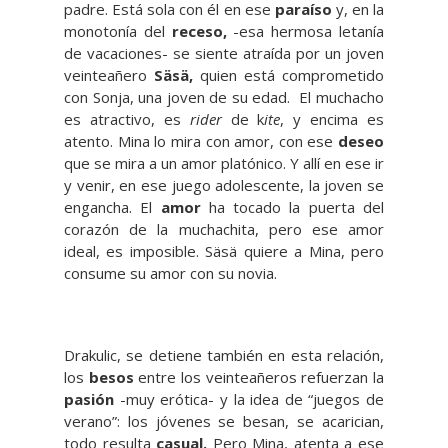
padre. Está sola con él en ese
paraíso
y, en la
monotonía del
receso,
-esa hermosa letanía
de vacaciones- se siente atraída por un joven
veinteañero
Säsä,
quien está comprometido
con Sonja, una joven de su edad. El muchacho
es atractivo, es
rider
de k
ite
, y encima es
atento. Mina lo mira con amor, con ese
deseo
que se mira a un amor platónico. Y allí en ese ir
y venir, en ese juego adolescente, la joven se
engancha. El
amor
ha tocado la puerta del
corazón de la muchachita, pero ese amor
ideal, es imposible. Säsä quiere a Mina, pero
consume su amor con su novia.
Drakulic, se detiene también en esta relación,
los
besos
entre los veinteañeros refuerzan la
pasión
-muy erótica- y la idea de “juegos de
verano”: los jóvenes se besan, se acarician,
todo resulta
casual.
Pero Mina, atenta a ese