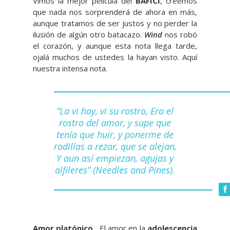
Vimos la mejor película del
BAFICI
, creemos
que nada nos sorprenderá de ahora en más,
aunque tratamos de ser justos y no perder la
ilusión de algún otro batacazo.
Wind
nos robó
el corazón, y aunque esta nota llega tarde,
ojalá muchos de ustedes la hayan visto. Aquí
nuestra intensa nota.
“La vi hoy, vi su rostro, Era el
rostro del amor, y supe que
tenía que huir, y ponerme de
rodillas a rezar, que se alejan,
Y aun así empiezan, agujas y
alfileres” (Needles and Pines).
Amor platónico.
El amor en la
adolescencia