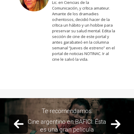
Lic. en Ciencias de la
Comunicación, y crítica amateur.
Amante de los dramadies
ochentosos, decidió hacer de la
crítica un hábito y un hobbie para
preservar su salud mental. Edita la
sección de cine de este portal y
antes garabateó en la columna
semanal “Jueves de estreno” en el
portal de noticias NOTINAC. Ir al
cine le salvó la vida.
damos:
Te recomen
Previous slide
Next 
 BAFICI: Ésta
Día 1 BAFICI: Ha
película