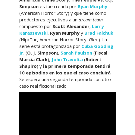
Simpson
es fue creada por
Ryan Murphy
(American Horror Story) y que tiene como
productores ejecutivos a un
dream team
compuesto por
Scott Alexander
,
Larry
Karaszewski
,
Ryan Murphy
y
Brad Falchuk
(Nip/Tuc, American Horror Story, Glee). La
serie está protagonizada por
Cuba Gooding
Jr.
(
O. J. Simpson
),
Sarah Paulson
(
Fiscal
Marcia Clark
),
John Travolta
(
Robert
Shapiro
) y
la primera temporada tendrá
10 episodios en los que el caso concluirá
.
Se espera una segunda temporada con otro
caso real ficcionalizado.