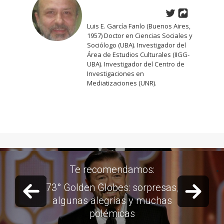
Luis E. García Fanlo (Buenos Aires,
1957) Doctor en Ciencias Sociales y
Sociólogo (UBA). Investigador del
Área de Estudios Culturales (IIGG-
UBA). Investigador del Centro de
Investigaciones en
Mediatizaciones (UNR).
Te recomendamos:
Previous slide
Next 
Steve Jobs, el hombre de las
mil caras