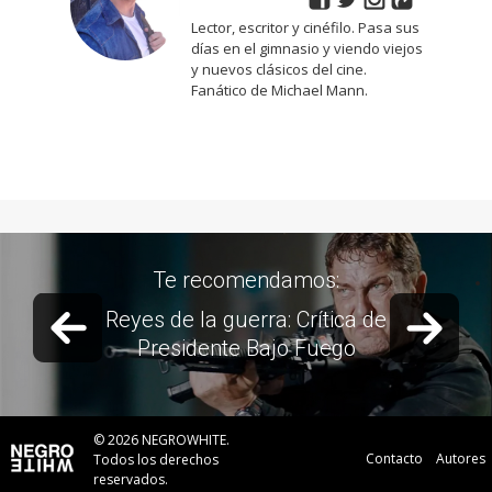
Lector, escritor y cinéfilo. Pasa sus
días en el gimnasio y viendo viejos
y nuevos clásicos del cine.
Fanático de Michael Mann.
Te recomendamos:
Previous slide
Next 
Reyes de la guerra: Crítica de
Presidente Bajo Fuego
© 2026 NEGROWHITE.
Contacto
Autores
Todos los derechos
reservados.