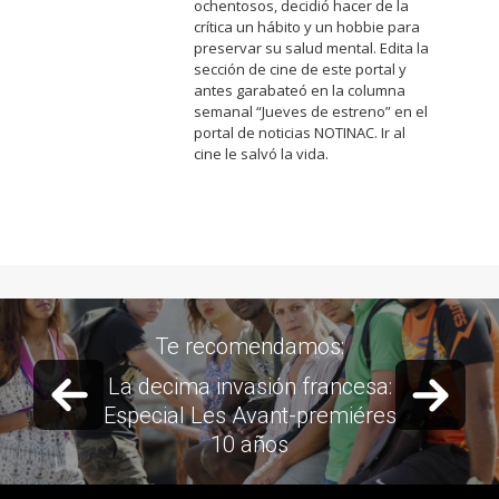
ochentosos, decidió hacer de la
crítica un hábito y un hobbie para
preservar su salud mental. Edita la
sección de cine de este portal y
antes garabateó en la columna
semanal “Jueves de estreno” en el
portal de noticias NOTINAC. Ir al
cine le salvó la vida.
Te recomendamos:
Previous slide
Next 
Long Live Steve: Crítica de
Ready Player One