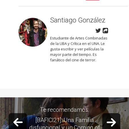
Santiago González
Estudiante de Artes Combinadas
de la UBA y Crítica en el UNA. Le
gusta escribir y ver películas la
mayor parte del tiempo. Es
fanático del cine de terror.
Te recomendamos:
Previous slide
Next 
[BAFICI21]: Una Familia
disfuncional y un Coming of