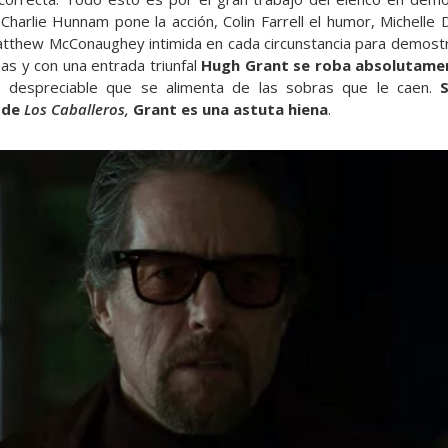
Charlie Hunnam pone la acción, Colin Farrell el humor, Michelle 
Matthew McConaughey intimida en cada circunstancia para demostra
nas y con una entrada triunfal
Hugh Grant se roba absolutame
o despreciable que se alimenta de las sobras que le caen.
 de
Los Caballeros,
Grant es una astuta hiena
.