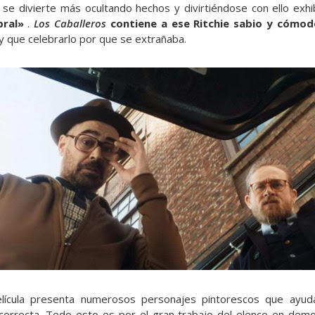
r se divierte más ocultando hechos y divirtiéndose con ello exh
bral»
.
Los Caballeros
contiene a ese Ritchie sabio y cómod
y que celebrarlo por que se extrañaba.
lícula presenta numerosos personajes pintorescos que ayuda
correcta. Todo esto es por el gran trabajo del elenco en dem