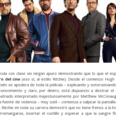
lícula con clase sin ningún apuro demostrando que lo que el es
ro del cine
(eso sí, al estilo Ritchie). Desde el comienzo Hugh
bién se apodera de toda la película – explicando y extorsionando
ocimiento y claro, por dinero, está dispuesto a destruir el
patriado interpretado majestuosamente por Matthew McConaug
fuente de violencia – muy sutil – comienza a salpicar la pantall
to. Ritchie en toda su carrera demostró que no tiene frenos a la 
rremangarse, insertar el cuchillo y esperar a que la sangre f