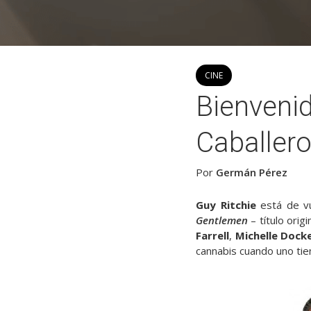
CINE
Bienvenid
Caballer
Por
Germán Pérez
Guy Ritchie
está de vu
Gentlemen
– título orig
Farrell
,
Michelle Dock
cannabis cuando uno ti