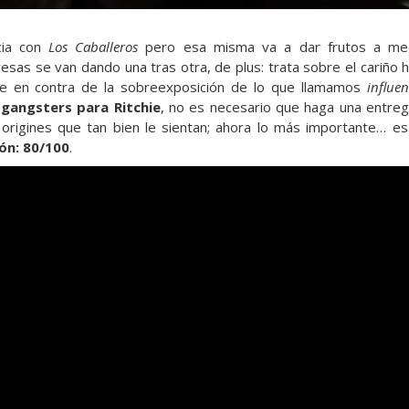
cia con
Los Caballeros
pero esa misma va a dar frutos a medi
sas se van dando una tras otra, de plus: trata sobre el cariño h
je en contra de la sobreexposición de lo que llamamos
influen
 gangsters para Ritchie
, no es necesario que haga una entreg
 origines que tan bien le sientan; ahora lo más importante… 
ón: 80/100
.