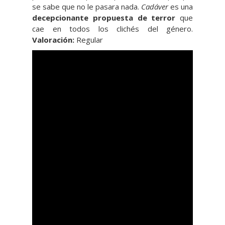
se sabe que no le pasara nada.
Cadáver
es una
decepcionante propuesta de terror
que
cae en todos los clichés del género.
Valoración:
Regular