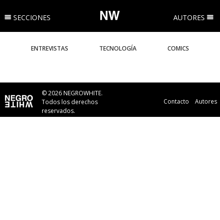
SECCIONES
AUTORES
ENTREVISTAS
TECNOLOGÍA
COMICS
VIDEOJUEGOS
FICCIÓN Y REALIDAD
DISEÑO
© 2026 NEGROWHITE.
Contacto
Autores
Todos los derechos
reservados.
AUTOMOVILES
CUENTOS
VINOS
ARQUITECTURA