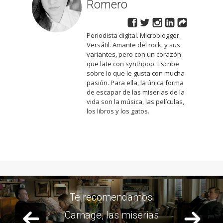
Romero
Periodista digital. Microblogger.
Versátil. Amante del rock, y sus
variantes, pero con un corazón
que late con synthpop. Escribe
sobre lo que le gusta con mucha
pasión. Para ella, la única forma
de escapar de las miserias de la
vida son la música, las películas,
los libros y los gatos.
Te recomendamos:
Previous slide
Next 
Carnage, las miserias