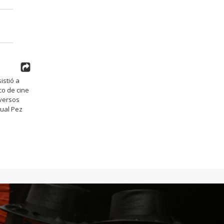
istió a
co de cine
iversos
tual Pez