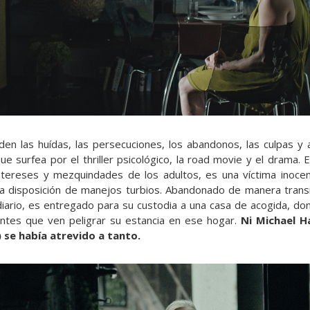
en las huídas, las persecuciones, los abandonos, las culpas y 
e surfea por el thriller psicológico, la road movie y el drama. E
ntereses y mezquindades de los adultos, es una víctima inoce
 a disposición de manejos turbios. Abandonado de manera transi
diario, es entregado para su custodia a una casa de acogida, do
fantes que ven peligrar su estancia en ese hogar.
Ni Michael H
) se había atrevido a tanto.