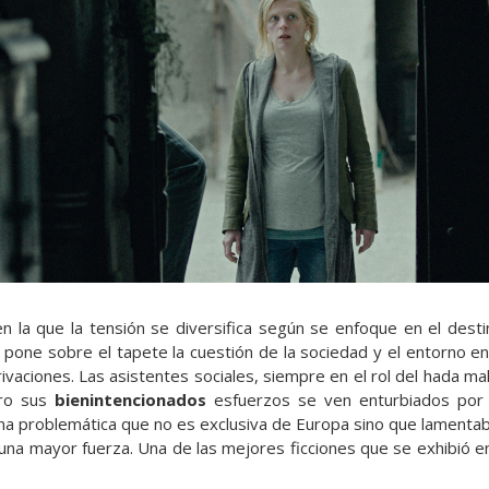
n la que la tensión se diversifica según se enfoque en el destin
pone sobre el tapete la cuestión de la sociedad y el entorno en 
vaciones. Las asistentes sociales, siempre en el rol del hada ma
ero sus
bienintencionados
esfuerzos se ven enturbiados por e
una problemática que no es exclusiva de Europa sino que lament
 una mayor fuerza. Una de las mejores ficciones que se exhibió e