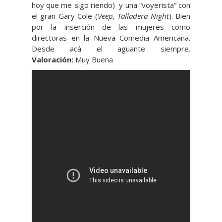
hoy que me sigo riendo) y una “voyerista” con
el gran Gary Cole (
Veep, Talladera Night
). Bien
por la inserción de las mujeres como
directoras en la Nueva Comedia Americana.
Desde acá el aguante siempre.
Valoración:
Muy Buena