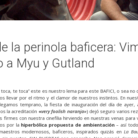
de la perinola baficera: Vi
 a Myu y Gutland
 toca, te toca” este es nuestro lema para este BAFICI, o sea no 
os llevar por el ritmo y el clamor de nuestros instintos. En nues
 Llegamos temprano, la fiesta de inauguración del día de ayer,
os la acreditación
«
very foolish naranja»
) dejó seguro varios re
 firmes con nuestra cinefilia hirviendo en nuestras venas para
mos por la
hiperbólica propuesta de ambientación
– así todo
aestros modernosos, baficeros, inspirados quizás en
La Ba