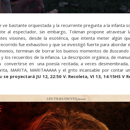
se ve bastante orquestada y la recurrente pregunta a la infanta 
ante al espectador, sin embargo, Tokman propone atravesar la
tes visiones, desde la esotérica, que intenta meter algún q
l recorrido fue exhaustivo y que se investigó fuerte para abordar
imonios, terminan de borrar los buenos momentos de
Buscando
 y los recuerdos de la infancia. La descripción orgánica, de man
ra convertirse en una poesía recitada, a veces desmembrada, 
ita, MARITA, MARITAAAAA y el grito incansable por contar un
u
se proyectará JU 12, 22:50 V. Recoleta, VI 13, 14:15HS V R