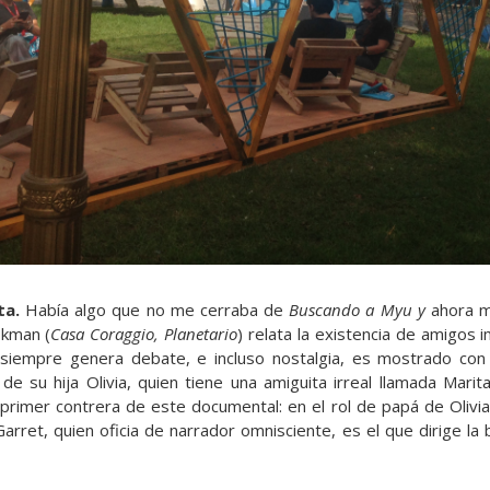
ta.
Había algo que no me cerraba de
Buscando a Myu y
ahora m
okman (
Casa Coraggio, Planetario
) relata la existencia de amigos i
siempre genera debate, e incluso nostalgia, es mostrado con
de su hija Olivia, quien tiene una amiguita irreal llamada Marit
a primer contrera de este documental: en el rol de papá de Olivi
arret, quien oficia de narrador omnisciente, es el que dirige la b