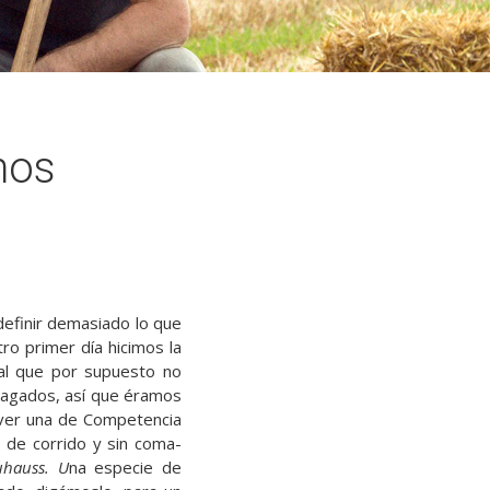
mos
definir demasiado lo que
tro primer día hicimos la
 al que por supuesto no
zagados, así que éramos
 ver una de Competencia
 de corrido y sin coma-
uhauss. U
na especie de