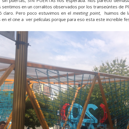
rie sin puertas, SIN PUERTAS nos esperaba. Nos pareció demasi
nos sentimos en un corralitos observados por los transeúntes de P
ó claro. Pero poco estuvimos en el
meeting point,
huimos de la
en el cine a ver películas porque para eso esta este increíble fes