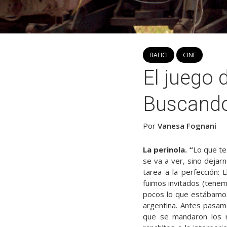
BAFICI
CINE
El juego 
Buscando
Por
Vanesa Fognani
La
perinola. “
Lo que te
se va a ver, sino dejarn
tarea a la perfección:
fuimos invitados (tenem
pocos lo que estábamos
argentina. Antes pasa
que se mandaron los m