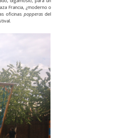
ado, digámoslo, para un
laza Francia, ¿moderno o
s oficinas
popperas
del
tival.