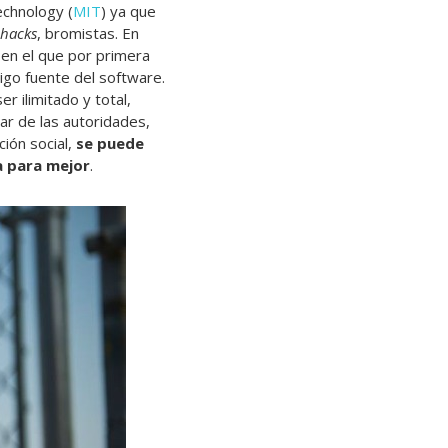
echnology (
MIT
) ya que
hacks
, bromistas. En
en el que por primera
digo fuente del software.
 ilimitado y total,
ar de las autoridades,
ión social,
se puede
a para mejor
.