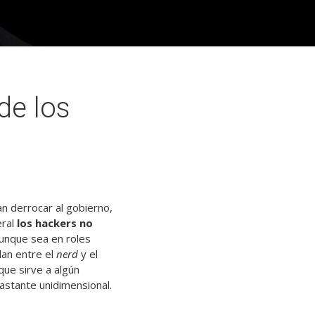
de los
n derrocar al gobierno,
eral
los hackers no
aunque sea en roles
lan entre el
nerd
y el
que sirve a algún
astante unidimensional.