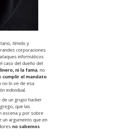
itario, tímido y
grandes corporaciones
 ataques informáticos
l caso del dueño del
dinero, ni la fama
, no
ra
cumplir el mandato
o no lo ve de esa
n individual.
e de un grupo hacker
agrego, que las
en escena y por sobre
 de un argumento que en
adores
no sabemos