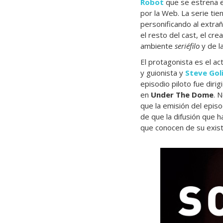
Robot
que se estrena e
por la Web. La serie tie
personificando al extra
el resto del cast, el cr
ambiente
seriéfilo
y de la
El protagonista es el a
y guionista y
Steve Gol
episodio piloto fue diri
en
Under The Dome
. 
que la emisión del episod
de que la difusión que h
que conocen de su exist