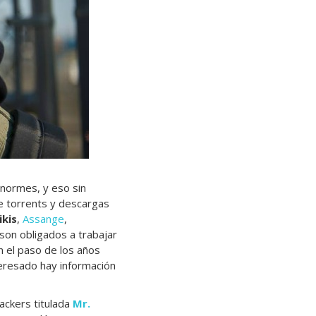
enormes, y eso sin
 de torrents y descargas
kis
,
Assange
,
son obligados a trabajar
n el paso de los años
eresado hay información
hackers titulada
Mr.