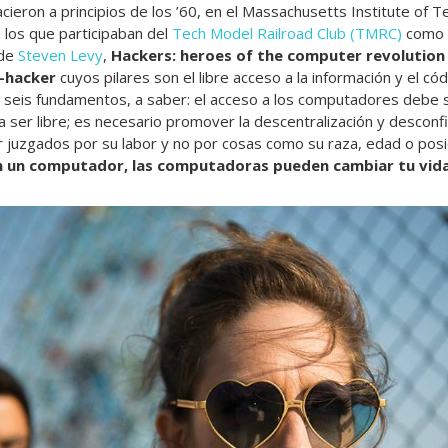
ieron a principios de los ’60, en el Massachusetts Institute of T
los que participaban del
Tech Model Railroad Club (TMRC)
como
 de
Steven Levy
,
Hackers: heroes of the computer revolution
a-hacker
cuyos pilares son el libre acceso a la información y el có
 seis fundamentos, a saber: el acceso a los computadores debe ser
 ser libre; es necesario promover la descentralización y desconfi
r juzgados por su labor y no por cosas como su raza, edad o posic
 en un computador, las computadoras pueden cambiar tu vid