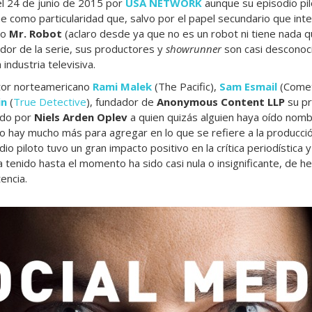
l 24 de junio de 2015 por
USA NETWORK
aunque su episodio pil
ne como particularidad que, salvo por el papel secundario que inte
ño
Mr. Robot
(aclaro desde ya que no es un robot ni tiene nada q
eador de la serie, sus productores y
showrunner
son casi desconoc
 industria televisiva.
ctor norteamericano
Rami Malek
(The Pacific),
Sam Esmail
(Comet)
in
(
True Detective
), fundador de
Anonymous Content LLP
su pr
gido por
Niels Arden Oplev
a quien quizás alguien haya oído nombr
No hay mucho más para agregar en lo que se refiere a la producció
io piloto tuvo un gran impacto positivo en la crítica periodística y
a tenido hasta el momento ha sido casi nula o insignificante, de 
encia.