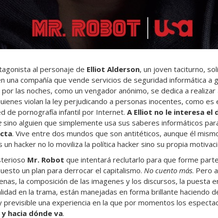
tagonista al personaje de
Elliot Alderson
, un joven taciturno, sol
n una compañía que vende servicios de seguridad informática a 
por las noches, como un vengador anónimo, se dedica a realizar
ienes violan la ley perjudicando a personas inocentes, como es e
 de pornografía infantil por Internet.
A Elliot no le interesa el 
e
sino alguien que simplemente usa sus saberes informáticos pa
icta
. Vive entre dos mundos que son antitéticos, aunque él mism
un hacker no lo moviliza la política hacker sino su propia motivació
sterioso
Mr. Robot
que intentará reclutarlo para que forme part
uesto un plan para derrocar el capitalismo.
No cuento más
. Pero 
nas, la composición de las imagenes y los discursos, la puesta 
ealidad en la trama, están manejadas en forma brillante haciendo
 y previsible una experiencia en la que por momentos los espect
a y hacia dónde va
.