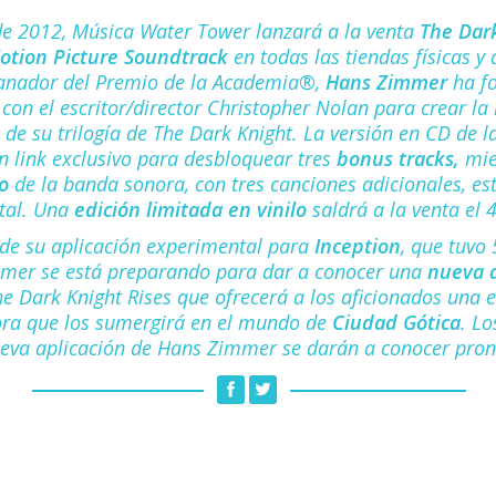
 de 2012, Música Water Tower lanzará a la venta
The Dark
otion Picture Soundtrack
en todas las tiendas físicas y d
anador del Premio de la Academia®,
Hans Zimmer
ha f
 con el escritor/director Christopher Nolan para crear la
 de su trilogía de The Dark Knight. La versión en CD de 
n link exclusivo para desbloquear tres
bonus tracks,
mie
o
de la banda sonora, con tres canciones adicionales, es
ital. Una
edición limitada en vinilo
saldrá a la venta el 
o de su aplicación experimental para
Inception
, que tuvo
mmer se está preparando para dar a conocer una
nueva a
e Dark Knight Rises que ofrecerá a los aficionados una 
ora que los sumergirá en el mundo de
Ciudad Gótica
. Lo
eva aplicación de Hans Zimmer se darán a conocer pron