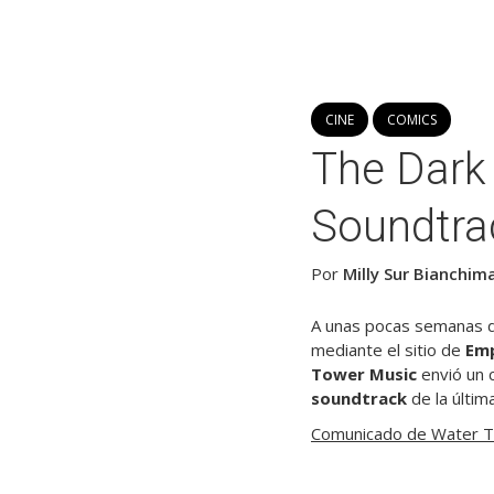
CINE
COMICS
The Dark 
Soundtra
Por
Milly Sur Bianchim
A unas pocas semanas 
mediante el sitio de
Emp
Tower Music
envió un 
soundtrack
de la últim
Comunicado de Water T