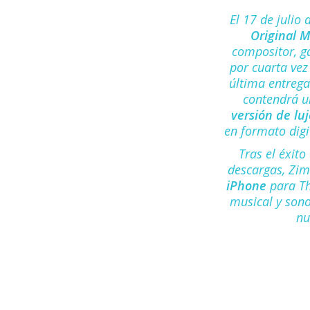
El 17 de julio
Original M
compositor, g
por cuarta vez
última entrega
contendrá u
versión de luj
en formato dig
Tras el éxit
descargas, Zi
iPhone
para Th
musical y son
nu