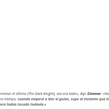
rminar el último (The Dark Knight), eso era todo
«, dijo
Zimmer
.
«No
mo tiempo,
cuando empecé a leer el guión, supe al instante que
uiera había tocado todavía.»