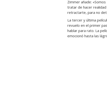
Zimmer añade: «Somos 
tratar de hacer realida
retractarte, para no det
La tercer y última pelícu
revuelo en el primer pa
hablar para rato. La pel
emocionó hasta las lágr