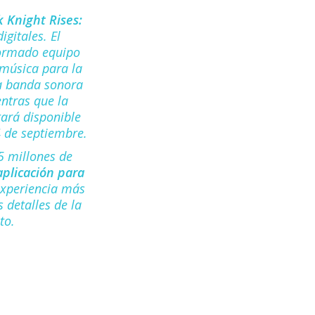
 Knight Rises
:
igitales. El
ormado equipo
 música para la
la banda sonora
ntras que la
tará disponible
4 de septiembre.
 5 millones de
plicación para
experiencia más
s detalles de la
to.