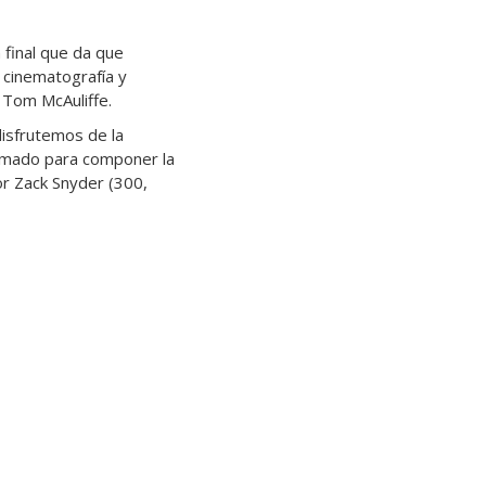
n final que da que
n cinematografía y
 Tom McAuliffe.
disfrutemos de la
irmado para componer la
por Zack Snyder (300,