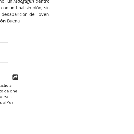
omo un
Macguffin
dentro
con un final simplón, sin
desaparición del joven.
ión
Buena
istió a
co de cine
iversos
tual Pez