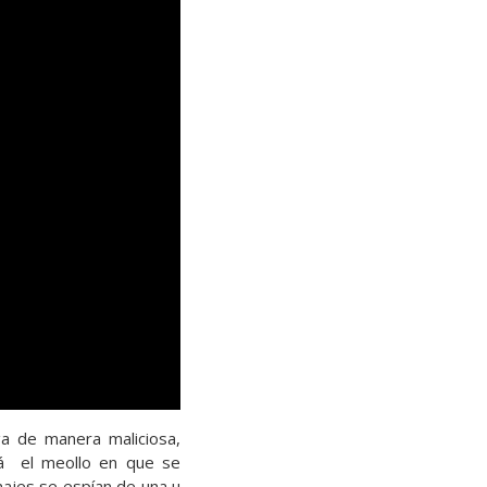
ga de manera maliciosa,
rá el meollo en que se
najes se espían de una u