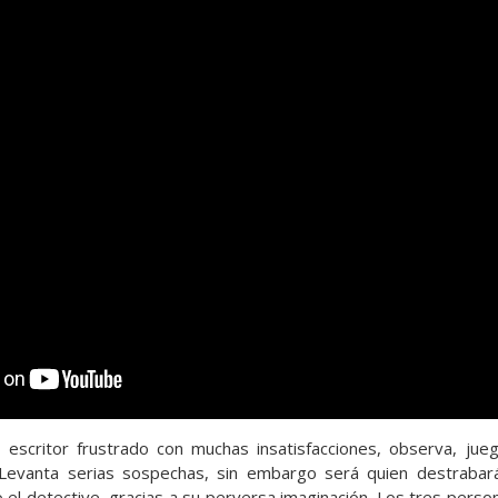
escritor frustrado con muchas insatisfacciones, observa, jue
evanta serias sospechas, sin embargo será quien destraba
l detective, gracias a su perversa imaginación. Los tres perso