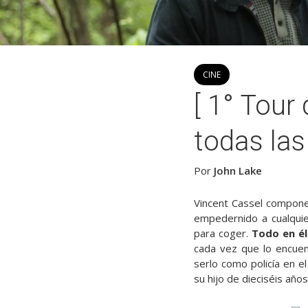
CINE
[ 1° Tour
todas las 
Por
John Lake
Vincent Cassel compone
empedernido a cualquier
para coger.
Todo en él
cada vez que lo encuen
serlo como policía en e
su hijo de dieciséis año