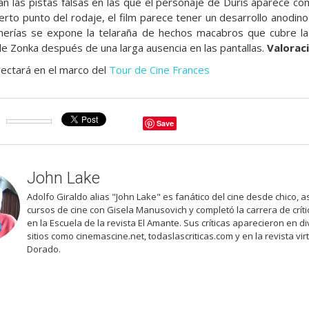
n las pistas falsas en las que el personaje de Duris aparece c
erto punto del rodaje, el film parece tener un desarrollo anodino 
erías se expone la telaraña de hechos macabros que cubre la 
de Zonka después de una larga ausencia en las pantallas.
Valorac
yectará en el marco del
Tour de Cine Frances
Save
John Lake
Adolfo Giraldo alias "John Lake" es fanático del cine desde chico, as
cursos de cine con Gisela Manusovich y completó la carrera de críti
en la Escuela de la revista El Amante. Sus críticas aparecieron en d
sitios como cinemascine.net, todaslascriticas.com y en la revista vir
Dorado.