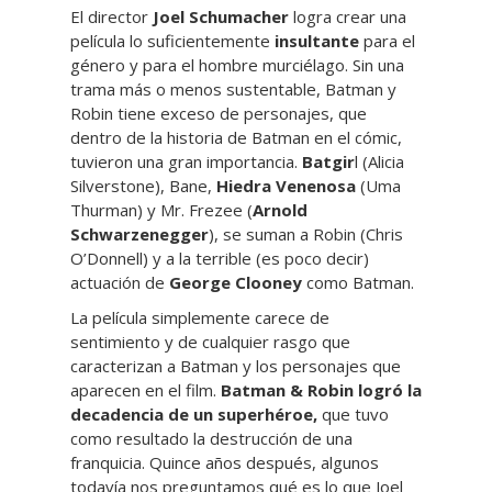
El director
Joel Schumacher
logra crear una
película lo suficientemente
insultante
para el
género y para el hombre murciélago. Sin una
trama más o menos sustentable, Batman y
Robin tiene exceso de personajes, que
dentro de la historia de Batman en el cómic,
tuvieron una gran importancia.
Batgir
l (Alicia
Silverstone), Bane,
Hiedra Venenosa
(Uma
Thurman) y Mr. Frezee (
Arnold
Schwarzenegger
), se suman a Robin (Chris
O’Donnell) y a la terrible (es poco decir)
actuación de
George Clooney
como Batman.
La película simplemente carece de
sentimiento y de cualquier rasgo que
caracterizan a Batman y los personajes que
aparecen en el film.
Batman & Robin logró la
decadencia de un superhéroe,
que tuvo
como resultado la destrucción de una
franquicia. Quince años después, algunos
todavía nos preguntamos qué es lo que Joel