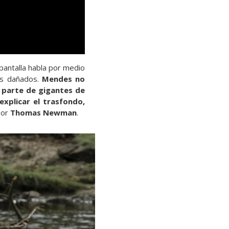
pantalla habla por medio
os dañados.
Mendes no
r parte de gigantes de
xplicar el trasfondo,
por
Thomas Newman
.