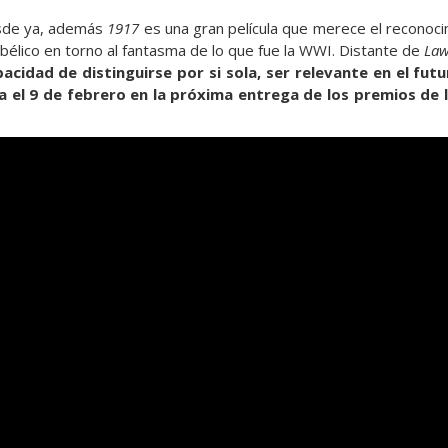
de ya, además
1917
es una gran película que merece el reconoci
bélico en torno al fantasma de lo que fue la WWI. Distante de
Law
acidad de distinguirse por si sola, ser relevante en el fut
 el 9 de febrero en la próxima entrega de los premios de 