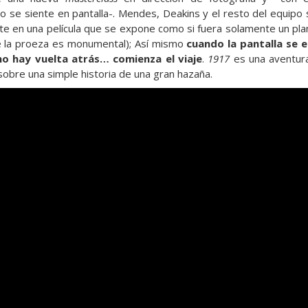
ro se siente en pantalla-. Mendes, Deakins y el resto del equip
e en una película que se expone como si fuera solamente un plan
e la proeza es monumental); Así mismo
cuando la pantalla se e
o hay vuelta atrás… comienza el viaje
.
1917
es una aventura
sobre una simple historia de una gran hazaña.