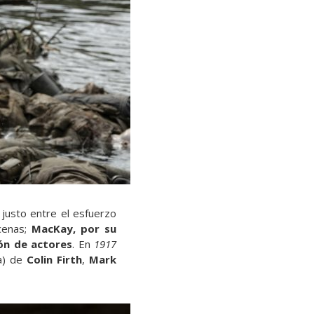
justo entre el esfuerzo
scenas;
MacKay, por su
ión de actores
. En
1917
a) de
Colin Firth
,
Mark