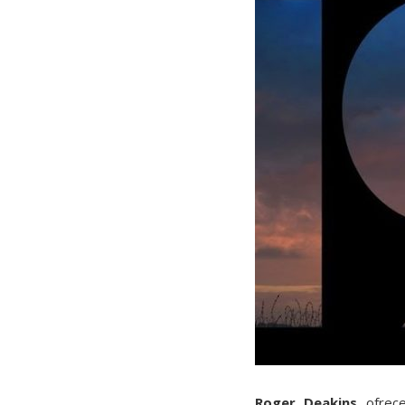
Roger Deakins
ofrec