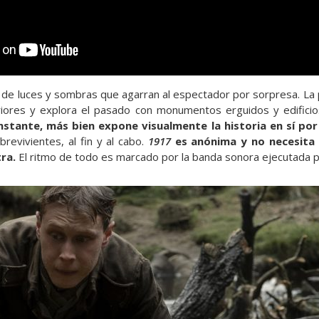
de luces y sombras que agarran al espectador por sorpresa. La 
riores y explora el pasado con monumentos erguidos y edifici
nstante, más bien expone visualmente la historia en sí po
revivientes, al fin y al cabo.
1917
es anónima y no necesita e
ra.
El ritmo de todo es marcado por la banda sonora ejecutada 