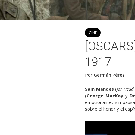
CINE
[OSCARS]
1917
Por
Germán Pérez
Sam Mendes
(
Jar Head
(
George MacKay
y
D
emocionante, sin pausa
sobre el honor y el espí