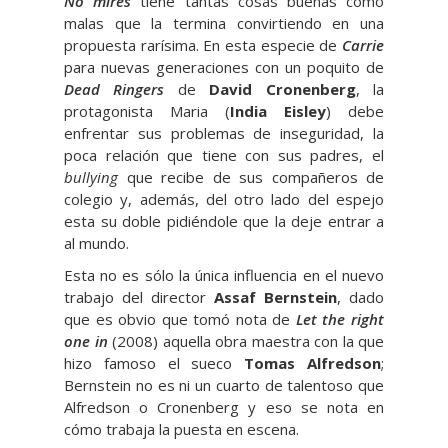
No mires
tiene tantas cosas buenas como
malas que la termina convirtiendo en una
propuesta rarísima. En esta especie de
Carrie
para nuevas generaciones con un poquito de
Dead Ringers
de
David Cronenberg
, la
protagonista Maria (
India Eisley
) debe
enfrentar sus problemas de inseguridad, la
poca relación que tiene con sus padres, el
bullying
que recibe de sus compañeros de
colegio y, además, del otro lado del espejo
esta su doble pidiéndole que la deje entrar a
al mundo.
Esta no es sólo la única influencia en el nuevo
trabajo del director
Assaf Bernstein
, dado
que es obvio que tomó nota de
Let the right
one in
(2008) aquella obra maestra con la que
hizo famoso el sueco
Tomas Alfredson
;
Bernstein no es ni un cuarto de talentoso que
Alfredson o Cronenberg y eso se nota en
cómo trabaja la puesta en escena.