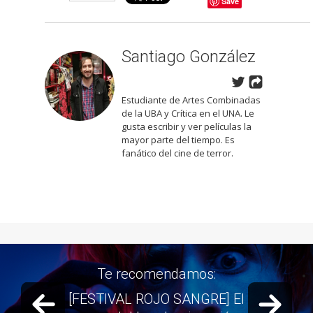
Save
Santiago González
Estudiante de Artes Combinadas
de la UBA y Crítica en el UNA. Le
gusta escribir y ver películas la
mayor parte del tiempo. Es
fanático del cine de terror.
Te recomendamos:
Previous slide
Next 
[FESTIVAL ROJO SANGRE] El