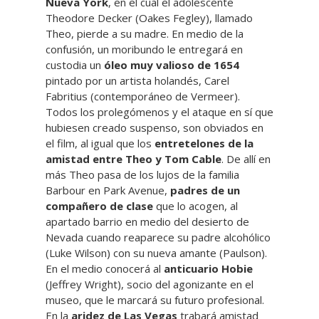
Nueva York
, en el cual el adolescente
Theodore Decker (Oakes Fegley), llamado
Theo, pierde a su madre. En medio de la
confusión, un moribundo le entregará en
custodia un
óleo muy valioso de 1654
pintado por un artista holandés, Carel
Fabritius (contemporáneo de Vermeer).
Todos los prolegómenos y el ataque en sí que
hubiesen creado suspenso, son obviados en
el film, al igual que los
entretelones de la
amistad entre Theo y Tom Cable
. De allí en
más Theo pasa de los lujos de la familia
Barbour en Park Avenue,
padres de un
compañero de clase
que lo acogen, al
apartado barrio en medio del desierto de
Nevada cuando reaparece su padre alcohólico
(Luke Wilson) con su nueva amante (Paulson).
En el medio conocerá al
anticuario Hobie
(Jeffrey Wright), socio del agonizante en el
museo, que le marcará su futuro profesional.
En la
aridez de Las Vegas
trabará amistad