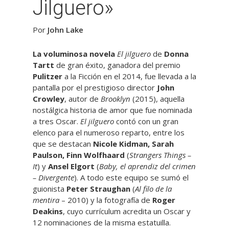
Jilguero»
Por
John Lake
La voluminosa novela
El jilguero
de
Donna
Tartt
de gran éxito, ganadora del premio
Pulitzer
a la Ficción en el 2014, fue llevada a la
pantalla por el prestigioso director
John
Crowley
, autor de
Brooklyn
(2015), aquella
nostálgica historia de amor que fue nominada
a tres Oscar.
El jilguero
contó con un gran
elenco para el numeroso reparto, entre los
que se destacan
Nicole Kidman, Sarah
Paulson, Finn Wolfhaard
(
Strangers Things –
It
) y
Ansel Elgort
(
Baby, el aprendiz del crimen
– Divergente
). A todo este equipo se sumó el
guionista
Peter Straughan
(
Al filo de la
mentira
– 2010) y la fotografía de
Roger
Deakins
, cuyo currículum acredita un Oscar y
12 nominaciones de la misma estatuilla.