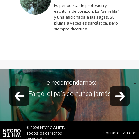
Es periodista de profesión y
escritora de corazón. Es "seriéfila"
y una aficionada a las sagas. Su
pluma a veces es sarcástica, pero
siempre divertida.
Te recomendamos:
Previous slide
Next 
Fargo, el país de nunca jamás
© 2026 NEGROWHITE.
Contacto
Autores
Todos los derechos
reservados.