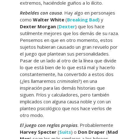
extremos, haciéndole guiños a lo ilícito.
Rebeldes con causa
. Hay algo en personajes
como
Walter White
(
Breaking Bad
) y
Dexter Morgan
(
Dexter
) que los hace
sutilmente mejores que los demás de su raza.
Pensemos en que en otro momento, estos
sujetos hubieran causado un gran revuelo por
el juego que plantean sus personalidades.
Pasar de un lado al otro de la línea que divide
lo que está bien de lo que está mal y hacerlo
constantemente, ha convertido a estos dos
(¿les llamaremos
criminales
?) en una
inspiración para las demás historias que
siguen. Fríos y calculadores, pero también
implicados con alguna causa noble y con un
planteo psicológico que nos hace verlos de
otro modo.
El juego con reglas propias
. Probablemente
Harvey Specter
(
Suits
) o
Don Draper
(
Mad
Men
) sean los más similares a los héroes